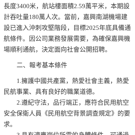
長度
34
00米，航站樓面積
2.59萬
平米，本期設
計吞吐量
1
8
0萬人次。當前，
嘉興南湖
機場建
設已進入沖刺攻堅階段，目標
202
5
年底具備通
航條件。因公司業務發展需要，為確保嘉興機
場順利通航，決定面向
社會
公開招聘。
二、報考基本條件
1.擁護中國共產黨，熱愛社會主義，熱愛
民航事業、具有良好的職業道德
。
2.遵紀守法，品行端正，
應
符合民用航空
安全保衛人員《民用航空背景調查規定》的要
求
。
3.具有適應崗位所需的身體條件，可通過