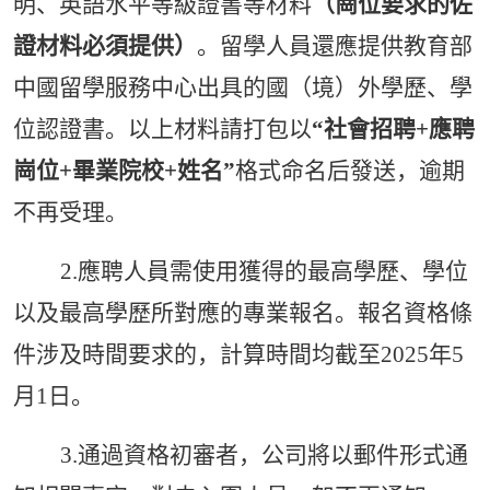
明、英語水平等級證書等材料
（崗位要求的佐
證材料必須提供）
。留學人員還應提供教育部
中國留學服務中心出具的國（境）外學歷、學
位認證書。以上材料請打包以
“
社會招聘
+
應聘
崗位
+畢業院校+姓名”
格式命名后發送，逾期
不再受理。
2.應聘人員需使用獲得的最高學歷、學位
以及最高學歷所對應的專業報名。報名資格條
件涉及時間要求的，計算時間均截至202
5
年
5
月
1日。
3.通過資格初審者，公司將以郵件形式通