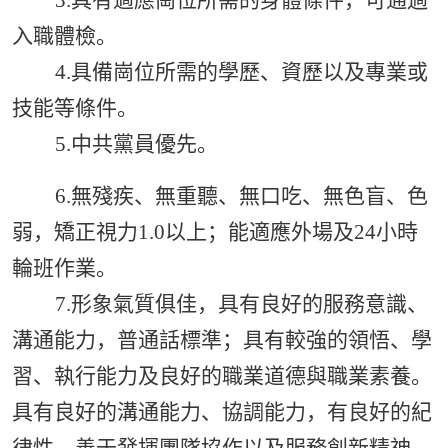
入職體檢
。
4.具備崗位所需的學歷、資歷以及專業或
技能等條件
。
5
.
中共黨員優先
。
6
.
無殘疾
、
無重聽
、
無口吃
、
無色盲、色
弱，矯正視力
1.0以上；
能適應外場及
24小時
輪班作業
。
7
.
形象氣質俱佳，具有良好的服務意識
、
溝通能力，普通話標準；
具有較強的領悟、學
習、執行能力及良好的職業道德與職業素養。
具有良好的溝通能力、協調能力，有良好的紀
律性，善于發揮團隊協作以及服務創新精神。