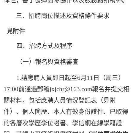
三、
招聘崗位
描述
及資格條件要求
見附件
四、招聘方式及程序
（一）報名與資格審查
1.請應聘人員即日起至
6
月
11
日（
周三
）
17:00前
通過郵箱
jxjchr@163.com報名并提交相
關材料
，包括應聘人員情況登記表（見附
件）、個人簡歷、本人有效身份證件、已取得
的各層次學歷學位證書、學信網在線學籍證